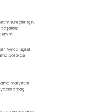
tim süreçleri için
başarısız
işlem mi
ır. Ayrıca kişisel
ama politikası
olama maliyetini
g yapısı amaç