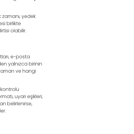
dek zamanı, yedek
i birlikte
isi olabilir.
ları, e-posta
n yalnızca birinin
e zaman ve hangi
 kontrolü
atı, uyarı eşikleri,
n belirlenirse,
er.