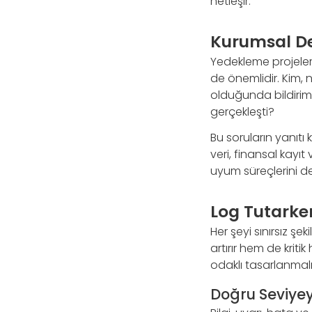
netleşir.
Kurumsal De
Yedekleme projeleri
de önemlidir. Kim,
olduğunda bildirim ü
gerçekleşti?
Bu soruların yanıtı 
veri, finansal kayıt
uyum süreçlerini de
Log Tutarke
Her şeyi sınırsız ş
artırır hem de krit
odaklı tasarlanmalı
Doğru Seviyeyi