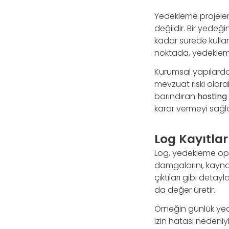
Yedekleme projeler
değildir. Bir yedeğ
kadar sürede kullan
noktada, yedekleme 
Kurumsal yapılarda 
mevzuat riski olara
barındıran
hosting
karar vermeyi sağla
Log Kayıtla
Log, yedekleme ope
damgalarını, kayna
çıktıları gibi detay
da değer üretir.
Örneğin günlük yede
izin hatası nedeniy