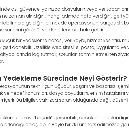
inde asıl güvence, yalnızca dosyaların veya veritabanlar
in ne zaman alındığını, hangi adımda hata verdiğini, geri y
ılabilir hale geldiğini bilmek de operasyonun parçasıdır. Lo
sürecini görünür ve denetlenebilir hale getirir.
küçük bir yedekleme hatası; veri kaybı, hizmet kesintisi, mü
k geri dönebilir. Özellikle web sitesi, e-posta, uygulama ve 
altyapılarında log tutmak, sorunları tahmin etmekten ziya
r.
rı Yedekleme Sürecinde Neyi Gösterir?
rasyonunun teknik günlüğüdür. Başarılı ve başarısız işlem
k ve hedef konumları, dosya boyutlarını, erişim hataların
ları içerir. Bu bilgiler, yalnızca sorun olduğunda değil, düzenl
kleme görevi “başarılı” görünebilir; ancak log incelendiğinde
le atlandığı anlaşılabilir. Böyle bir durum fark edilmezse g