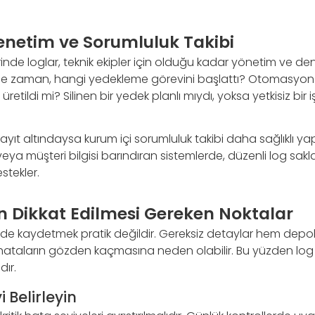
netim ve Sorumluluk Takibi
nde loglar, teknik ekipler için olduğu kadar yönetim ve dene
 ne zaman, hangi yedekleme görevini başlattı? Otomasyon 
retildi mi? Silinen bir yedek planlı mıydı, yoksa yetkisiz bir 
kayıt altındaysa kurum içi sorumluluk takibi daha sağlıklı yapıl
 veya müşteri bilgisi barındıran sistemlerde, düzenli log sakl
stekler.
n Dikkat Edilmesi Gereken Noktalar
ekilde kaydetmek pratik değildir. Gereksiz detaylar hem dep
ik hataların gözden kaçmasına neden olabilir. Bu yüzden lo
dır.
 Belirleyin