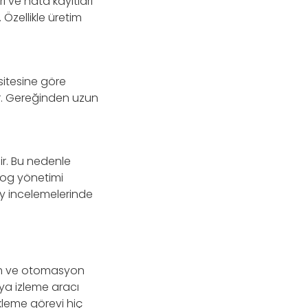
rı ve hata kayıtları
 Özellikle üretim
sitesine göre
rır. Gereğinden uzun
ilir. Bu nedenle
 log yönetimi
lay incelemelerinde
rim ve otomasyon
eya izleme aracı
kleme görevi hiç