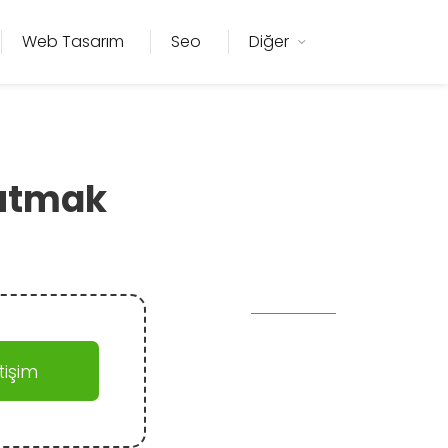
Web Tasarım
Seo
Diğer
Tutmak
işim