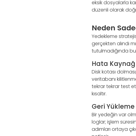
eksik dosyalarla kar
düzenli olarak doğr
Neden Sadec
Yedekleme stratejis
gerçekten alındı mı
tutulmadığında bu s
Hata Kaynağın
Disk kotası dolması
veritabanı kilitlenm
tekrar tekrar test 
kısaltır.
Geri Yükleme
Bir yedeğin var olm
loglar; işlem süres
adımları ortaya çık