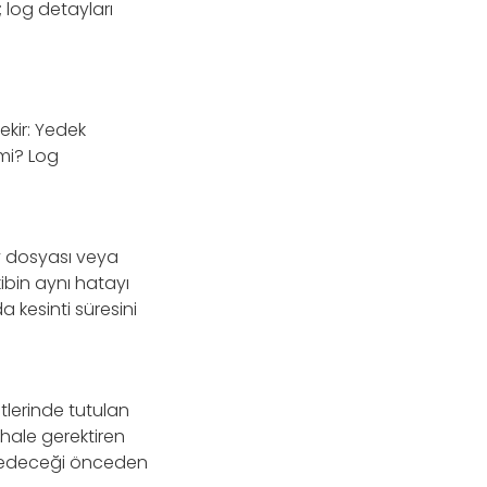
; log detayları
ekir: Yedek
 mi? Log
iv dosyası veya
kibin aynı hatayı
 kesinti süresini
tlerinde tutulan
ahale gerektiren
et edeceği önceden