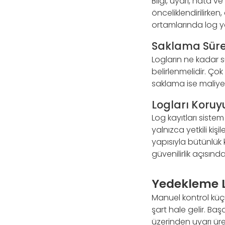
Bilgi, uyarı, hata ve
önceliklendirilirken
ortamlarında log y
Saklama Süres
Logların ne kadar 
belirlenmelidir. Ço
saklama ise maliyet 
Logları Koruyu
Log kayıtları sistem 
yalnızca yetkili kiş
yapısıyla bütünlük 
güvenilirlik açısından
Yedekleme Lo
Manuel kontrol küç
şart hale gelir. Ba
üzerinden uyarı ür