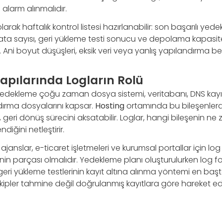
alarm alınmalıdır.
olarak haftalık kontrol listesi hazırlanabilir: son başarılı ye
ta sayısı, geri yükleme testi sonucu ve depolama kapasites
 Ani boyut düşüşleri, eksik veri veya yanlış yapılandırma belirt
apılarında Logların Rolü
edekleme çoğu zaman dosya sistemi, veritabanı, DNS kayıt
dırma dosyalarını kapsar.
Hosting
ortamında bu bileşenlerde
 geri dönüş sürecini aksatabilir. Loglar, hangi bileşenin n
ğini netleştirir.
janslar, e-ticaret işletmeleri ve kurumsal portallar için log
in parçası olmalıdır. Yedekleme planı oluşturulurken log form
eri yükleme testlerinin kayıt altına alınma yöntemi en başta
 ekipler tahmine değil doğrulanmış kayıtlara göre hareket ed