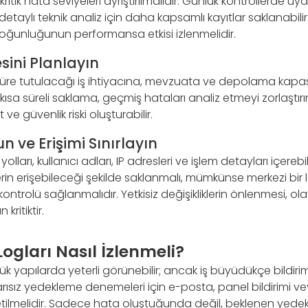
 kritik hata seviyeleri ayrıştırılmalıdır. Günlük kontrollerde uya
, detaylı teknik analiz için daha kapsamlı kayıtlar saklanabilir.
oğunluğunun performansa etkisi izlenmelidir.
ini Planlayın
süre tutulacağı iş ihtiyacına, mevzuata ve depolama kapa
k kısa süreli saklama, geçmiş hataları analiz etmeyi zorlaştı
ve güvenlik riski oluşturabilir.
n ve Erişimi Sınırlayın
yolları, kullanıcı adları, IP adresleri ve işlem detayları içereb
ilerin erişebileceği şekilde saklanmalı, mümkünse merkezi bir
kontrolü sağlanmalıdır. Yetkisiz değişikliklerin önlenmesi, o
 kritiktir.
gları Nasıl İzlenmeli?
ük yapılarda yeterli görünebilir; ancak iş büyüdükçe bildi
şarısız yedekleme denemeleri için e-posta, panel bildirimi v
etilmelidir. Sadece hata oluştuğunda değil, beklenen yede