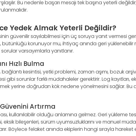
şılaşılır. Bu nedenle başarı mesajı tek başına yeterli değildir
ulanmalıdır.
e Yedek Almak Yeterli Değildir?
inin güvenilir sayılabilmesi için üç soruya yanıt vermesi ger
, bütünlüğü korunuyor mu, ihtiyaç anında geri yüklenebilir
orular varsayımlarla yanıtlanır.
ı Hızlı Bulma
, bağlantı kesintisi, yetki problemi, zaman aşımı, bozuk arş
esi gibi sorunlar farklı müdahaleler gerektirir. Log kayıtları, e
etmek yerine doğrudan kök nedene yönelmesini sağlar. Bu da
 Güvenini Artırma
ası, kullanılabilir olduğu anlamına gelmez. Geri yükleme tes
ini, eksik bileşenleri, sürüm uyumsuzluklarını ve manuel müd
arır. Böylece felaket anında ekiplerin hangi sırayla harek