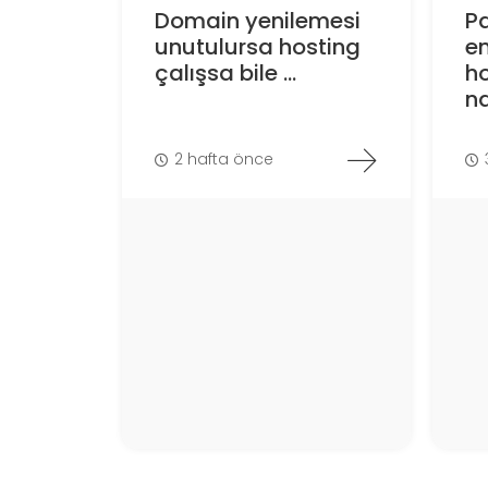
Domain yenilemesi
Pa
unutulursa hosting
en
çalışsa bile ...
ho
na
2 hafta önce