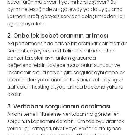
istiyor, ürün mü arıyor, fiyat mı karşılaştırıyor? Bu
ayrım netleştiğinde API gateway ya da uygulama
katmanı isteği gereksiz servisleri dolaştırmadan ilgili
uç noktaya iletir.
2. Önbellek isabet oranının artması
API performansında cache hit oranı kritik bir metriktir.
Semantik eşleşme, farklı kelimelerle ifade edilen
benzer talepleri aynı anlam grubunda
değerlendirebilir. Böylece “ucuz bulut sunucu” ve
“ekonomik cloud server” gibi sorgular aynı önbellek
cevabından yararlanabilir. Bu yapı, özellikle yoğun
trafik alan
hosting
altyapılarında backend yükünü
azaltır.
3. Veritabanı sorgularının daralması
Anlam temelli filtreleme, veritabanına gönderilen
sorgunun kapsamını daraltır. Tüm tabloyu aramak
yerine ilgili kategori, niyet veya vektör alanı içinde