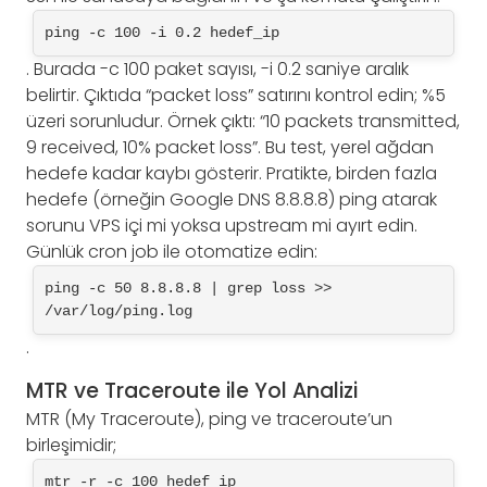
ping -c 100 -i 0.2 hedef_ip
. Burada -c 100 paket sayısı, -i 0.2 saniye aralık
belirtir. Çıktıda “packet loss” satırını kontrol edin; %5
üzeri sorunludur. Örnek çıktı: “10 packets transmitted,
9 received, 10% packet loss”. Bu test, yerel ağdan
hedefe kadar kaybı gösterir. Pratikte, birden fazla
hedefe (örneğin Google DNS 8.8.8.8) ping atarak
sorunu VPS içi mi yoksa upstream mi ayırt edin.
Günlük cron job ile otomatize edin:
ping -c 50 8.8.8.8 | grep loss >> 
/var/log/ping.log
.
MTR ve Traceroute ile Yol Analizi
MTR (My Traceroute), ping ve traceroute’un
birleşimidir;
mtr -r -c 100 hedef_ip