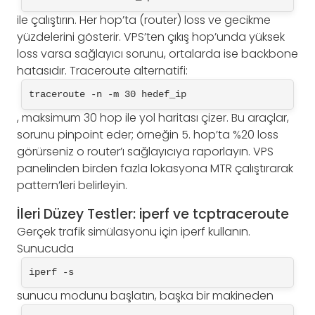
ile çalıştırın. Her hop’ta (router) loss ve gecikme
yüzdelerini gösterir. VPS’ten çıkış hop’unda yüksek
loss varsa sağlayıcı sorunu, ortalarda ise backbone
hatasıdır. Traceroute alternatifi:
traceroute -n -m 30 hedef_ip
, maksimum 30 hop ile yol haritası çizer. Bu araçlar,
sorunu pinpoint eder; örneğin 5. hop’ta %20 loss
görürseniz o router’ı sağlayıcıya raporlayın. VPS
panelinden birden fazla lokasyona MTR çalıştırarak
pattern’leri belirleyin.
İleri Düzey Testler: iperf ve tcptraceroute
Gerçek trafik simülasyonu için iperf kullanın.
Sunucuda
iperf -s
sunucu modunu başlatın, başka bir makineden