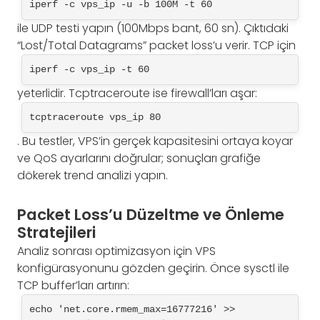
iperf -c vps_ip -u -b 100M -t 60
ile UDP testi yapın (100Mbps bant, 60 sn). Çıktıdaki
“Lost/Total Datagrams” packet loss’u verir. TCP için
iperf -c vps_ip -t 60
yeterlidir. Tcptraceroute ise firewall’ları aşar:
tcptraceroute vps_ip 80
. Bu testler, VPS’in gerçek kapasitesini ortaya koyar
ve QoS ayarlarını doğrular; sonuçları grafiğe
dökerek trend analizi yapın.
Packet Loss’u Düzeltme ve Önleme
Stratejileri
Analiz sonrası optimizasyon için VPS
konfigürasyonunu gözden geçirin. Önce sysctl ile
TCP buffer’ları artırın:
echo 'net.core.rmem_max=16777216' >> 