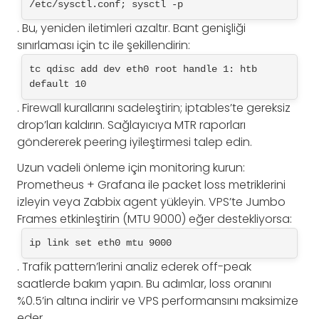
/etc/sysctl.conf; sysctl -p
. Bu, yeniden iletimleri azaltır. Bant genişliği
sınırlaması için tc ile şekillendirin:
tc qdisc add dev eth0 root handle 1: htb 
default 10
. Firewall kurallarını sadeleştirin; iptables’te gereksiz
drop’ları kaldırın. Sağlayıcıya MTR raporları
göndererek peering iyileştirmesi talep edin.
Uzun vadeli önleme için monitoring kurun:
Prometheus + Grafana ile packet loss metriklerini
izleyin veya Zabbix agent yükleyin. VPS’te Jumbo
Frames etkinleştirin (MTU 9000) eğer destekliyorsa:
ip link set eth0 mtu 9000
. Trafik pattern’lerini analiz ederek off-peak
saatlerde bakım yapın. Bu adımlar, loss oranını
%0.5’in altına indirir ve VPS performansını maksimize
eder.