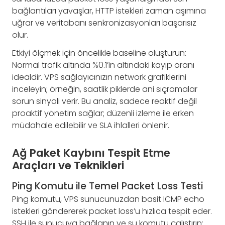
bağlantıları yavaşlar, HTTP istekleri zaman aşımına
uğrar ve veritabanı senkronizasyonları başarısız
olur.
Etkiyi ölçmek için öncelikle baseline oluşturun:
Normal trafik altında %0.1’in altındaki kayıp oranı
idealdir. VPS sağlayıcınızın network grafiklerini
inceleyin; örneğin, saatlik piklerde ani sıçramalar
sorun sinyali verir. Bu analiz, sadece reaktif değil
proaktif yönetim sağlar; düzenli izleme ile erken
müdahale edilebilir ve SLA ihlalleri önlenir.
Ağ Paket Kaybını Tespit Etme
Araçları ve Teknikleri
Ping Komutu ile Temel Packet Loss Testi
Ping komutu, VPS sunucunuzdan basit ICMP echo
istekleri göndererek packet loss’u hızlıca tespit eder.
SSH ile sunucuya bağlanın ve şu komutu çalıştırın: