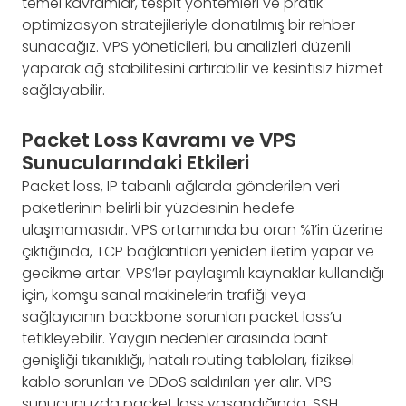
temel kavramlar, tespit yöntemleri ve pratik
optimizasyon stratejileriyle donatılmış bir rehber
sunacağız. VPS yöneticileri, bu analizleri düzenli
yaparak ağ stabilitesini artırabilir ve kesintisiz hizmet
sağlayabilir.
Packet Loss Kavramı ve VPS
Sunucularındaki Etkileri
Packet loss, IP tabanlı ağlarda gönderilen veri
paketlerinin belirli bir yüzdesinin hedefe
ulaşmamasıdır. VPS ortamında bu oran %1’in üzerine
çıktığında, TCP bağlantıları yeniden iletim yapar ve
gecikme artar. VPS’ler paylaşımlı kaynaklar kullandığı
için, komşu sanal makinelerin trafiği veya
sağlayıcının backbone sorunları packet loss’u
tetikleyebilir. Yaygın nedenler arasında bant
genişliği tıkanıklığı, hatalı routing tabloları, fiziksel
kablo sorunları ve DDoS saldırıları yer alır. VPS
sunucunuzda packet loss yaşandığında, SSH