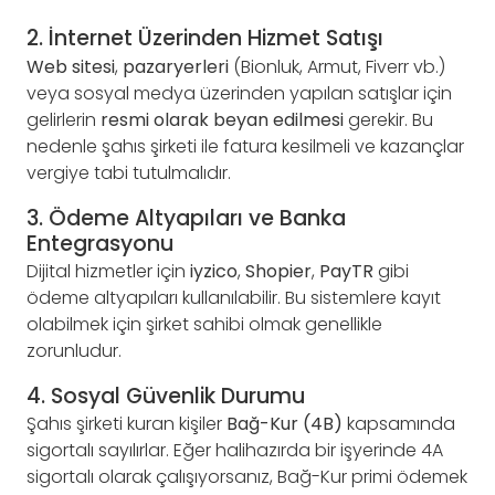
2. İnternet Üzerinden Hizmet Satışı
Web sitesi
,
pazaryerleri
(Bionluk, Armut, Fiverr vb.)
veya sosyal medya üzerinden yapılan satışlar için
gelirlerin
resmi olarak beyan edilmesi
gerekir. Bu
nedenle şahıs şirketi ile fatura kesilmeli ve kazançlar
vergiye tabi tutulmalıdır.
3. Ödeme Altyapıları ve Banka
Entegrasyonu
Dijital hizmetler için
iyzico
,
Shopier
,
PayTR
gibi
ödeme altyapıları kullanılabilir. Bu sistemlere kayıt
olabilmek için şirket sahibi olmak genellikle
zorunludur.
4. Sosyal Güvenlik Durumu
Şahıs şirketi kuran kişiler
Bağ-Kur (4B)
kapsamında
sigortalı sayılırlar. Eğer halihazırda bir işyerinde 4A
sigortalı olarak çalışıyorsanız, Bağ-Kur primi ödemek