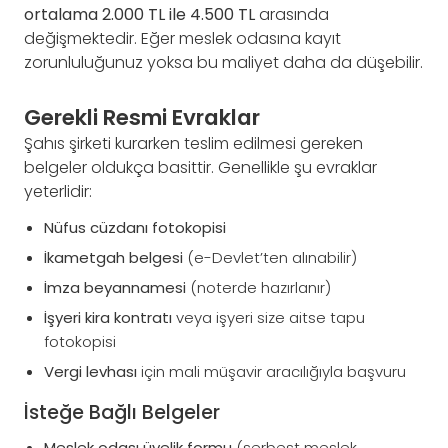
ortalama 2.000 TL ile 4.500 TL
arasında
değişmektedir. Eğer meslek odasına kayıt
zorunluluğunuz yoksa bu maliyet daha da düşebilir.
Gerekli Resmi Evraklar
Şahıs şirketi kurarken teslim edilmesi gereken
belgeler oldukça basittir. Genellikle şu evraklar
yeterlidir:
Nüfus cüzdanı fotokopisi
İkametgah belgesi
(e-Devlet’ten alınabilir)
İmza beyannamesi
(noterde hazırlanır)
İşyeri kira kontratı
veya işyeri size aitse tapu
fotokopisi
Vergi levhası
için mali müşavir aracılığıyla başvuru
İsteğe Bağlı Belgeler
Meslek odası üyelik formu
(serbest meslek