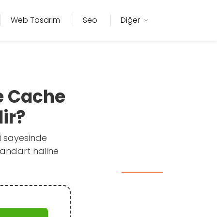
Web Tasarım
Seo
Diğer
e Cache
ir?
i sayesinde
tandart haline