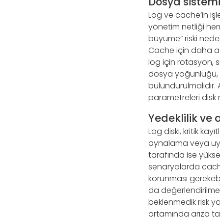
Dosya sistemi,
Log ve cache’in işl
yönetim netliği hem
büyüme” riski nede
Cache için daha ag
log için rotasyon, 
dosya yoğunluğu, 
bulundurulmalıdır.
parametreleri disk 
Yedeklilik ve 
Log diski, kritik ka
aynalama veya uyg
tarafında ise yüksek
senaryolarda cache
korunması gerekebil
da değerlendirilmeli
beklenmedik risk yar
ortamında arıza ta