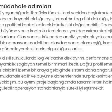
müdahale adımları
yaşandığında ilk refleks tüm sistemi yeniden başlatmak 
 mi kaynaklı olduğu ayrıştırılmalıdır. Log diski doluluğu, inod
grafikleri kontrol edilerek kalıcılık riski değerlendirilir. Cac
 büyüme varsa kontrollü temizleme, yeniden ısıtma stratej
 planlanır. Olay sonrası kök neden analizi yapılmalı, yalnı
İyi bir operasyon modeli, her olaydan sonra alarm eşiği, k
ını güncelleyerek sistemin olgunluğunu artırır.
diskli sunucularda log ve cache disk ayrımı, performans ar
ayanıklılık sağlayan temel bir mimari ilkedir. Doğru profilleme,
 ve disiplinli izleme bir araya geldiğinde sistem daha öngörüleb
 müdahale edilir ve büyüme dönemlerinde sürpriz kesintiler
li yaklaşım, bu ayrımı proje başlangıcında tasarım kriteri hal
ebilir operasyon standartlarıyla sürekli iyileştirmektir.