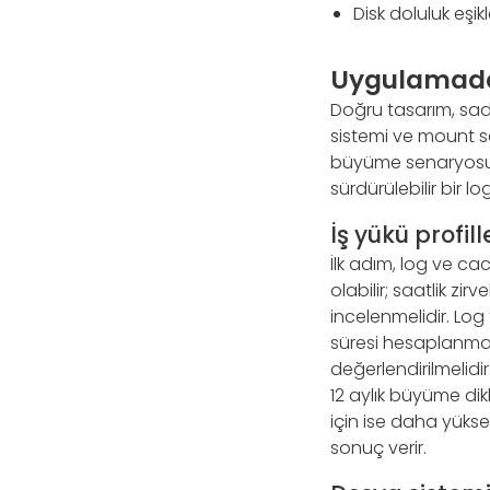
Disk doluluk eşik
Uygulamada 
Doğru tasarım, sade
sistemi ve mount se
büyüme senaryosun
sürdürülebilir bir l
İş yükü profi
İlk adım, log ve ca
olabilir; saatlik z
incelenmelidir. Lo
süresi hesaplanmalı
değerlendirilmelidir
12 aylık büyüme dikk
için ise daha yüks
sonuç verir.