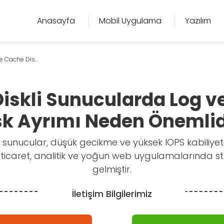
Anasayfa
Mobil Uygulama
Yazılım
 Cache Dis...
iskli Sunucularda Log v
sk Ayrımı Neden Önemlid
i sunucular, düşük gecikme ve yüksek IOPS kabiliyet
-ticaret, analitik ve yoğun web uygulamalarında s
gelmiştir.
İletişim Bilgilerimiz