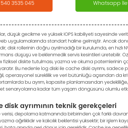
 540 3535 045
Whatsapp İlet
ar, düşük gecikme ve yüksek IOPS kabiliyeti sayesinde verit
web uygulamalarında standart haline gelmiştir. Ancak do
dir; disk rollerinin doğru ayrılmadığı bir kurulumda, en hızlı 
mans düşüşü ve beklenmedik servis kesintileri üretebilir. Öze
ı fiziksel diskte tutulması, yazma ve okuma paternlerinin 
ratır. Bu nedenle log diski ile cache diski ayrımı, sadece
, operasyonel süreklilik ve veri bütünlüğü açısından da krit
 ortamlarda bu ayrım, kapasite planlamasından yedekliliğe,
ket senaryolarına kadar tüm yaşam döngüsünü olumlu etkil
 disk ayrımının teknik gerekçeleri
 verisi, depolama katmanında birbirinden çok farklı davranış
zma ağırlıklıdır ve kalıcılık beklentisi yüksektir; bir işlem ka
i, hata anında geri dönüş için gereklidir. Cache ise genellikl