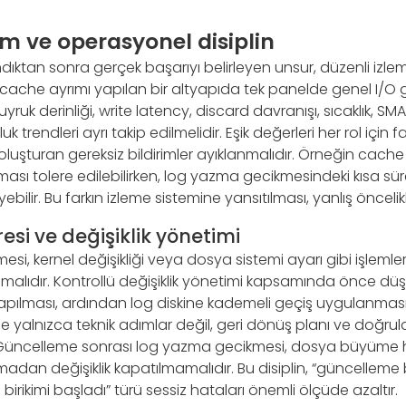
m ve operasyonel disiplin
ktan sonra gerçek başarıyı belirleyen unsur, düzenli izle
e cache ayrımı yapılan bir altyapıda tek panelde genel I/O 
kuyruk derinliği, write latency, discard davranışı, sıcaklık, SM
 trendleri ayrı takip edilmelidir. Eşik değerleri her rol için f
uşturan gereksiz bildirimler ayıklanmalıdır. Örneğin cache
ı tolere edilebilirken, log yazma gecikmesindeki kısa süreli
bilir. Bu farkın izleme sistemine yansıtılması, yanlış önceli
si ve değişiklik yönetimi
si, kernel değişikliği veya dosya sistemi ayarı gibi işlemle
alıdır. Kontrollü değişiklik yönetimi kapsamında önce düşü
pılması, ardından log diskine kademeli geçiş uygulanması
yalnızca teknik adımlar değil, geri dönüş planı ve doğrula
. Güncelleme sonrası log yazma gecikmesi, dosya büyüme h
adan değişiklik kapatılmamalıdır. Bu disiplin, “güncelleme
irikimi başladı” türü sessiz hataları önemli ölçüde azaltır.