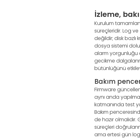
İzleme, bakı
Kurulum tamamlandı
süreçleridir. Log v
değildir; disk bazlı 
dosya sistemi doluluk
alarm yorgunluğu ol
gecikme dalgalanmas
bütünlüğünü etkileye
Bakım pencere
Firmware güncelleme
aynı anda yapılmam
katmanında test ya
Bakım penceresinde 
de hazır olmalıdır
süreçleri doğrulanm
ama ertesi gün log b