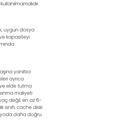
 kullanılmamalıdır.
?
mek, uygun dosya
 ve kapasiteyi
amında
şına yanıltıcı
leri ayrıca
 ve elde tutma
ısınma maliyeti
iyaç değil, en az 6-
k sınıfı, cache diski
naryoda daha doğru