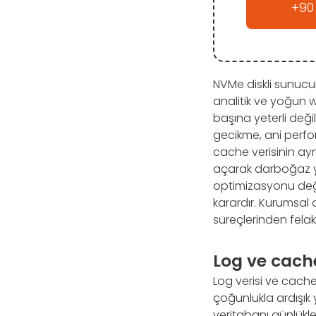
+90
NVMe diskli sunucul
analitik ve yoğun 
başına yeterli değil
gecikme, ani perfor
cache verisinin ayn
açarak darboğaz ya
optimizasyonu değil
karardır. Kurumsal
süreçlerinden fela
Log ve cache
Log verisi ve cache
çoğunlukla ardışık ya
veritabanı günlükler