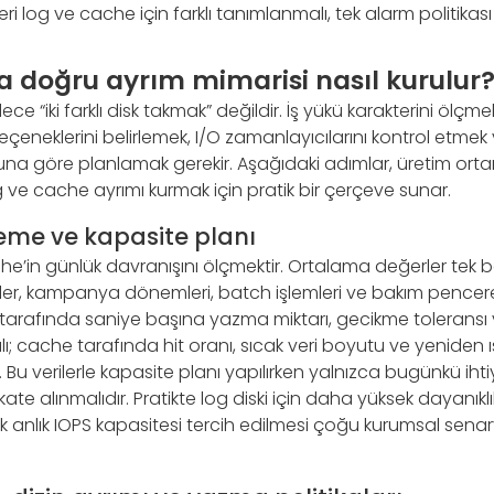
leri log ve cache için farklı tanımlanmalı, tek alarm politikası
doğru ayrım mimarisi nasıl kurulur
ce “iki farklı disk takmak” değildir. İş yükü karakterini ölç
çeneklerini belirlemek, I/O zamanlayıcılarını kontrol etmek
a göre planlamak gerekir. Aşağıdaki adımlar, üretim ort
og ve cache ayrımı kurmak için pratik bir çerçeve sunar.
lleme ve kapasite planı
che’in günlük davranışını ölçmektir. Ortalama değerler tek ba
irveler, kampanya dönemleri, batch işlemleri ve bakım pencere
g tarafında saniye başına yazma miktarı, gecikme toleransı
; cache tarafında hit oranı, sıcak veri boyutu ve yeniden 
. Bu verilerle kapasite planı yapılırken yalnızca bugünkü iht
ate alınmalıdır. Pratikte log diski için daha yüksek dayanıklılı
ek anlık IOPS kapasitesi tercih edilmesi çoğu kurumsal se