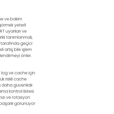
me ve bakım
görmek yeterli
ART uyarıları ve
arklı tanımlanmalı,
 tarafında geçici
 artış bile işlem
klendirmeyi önler.
r log ve cache için
k riskli cache
 daha güvenlidir.
ma kontrol listesi
ızı ve rotasyon
 başarılı görünüyor