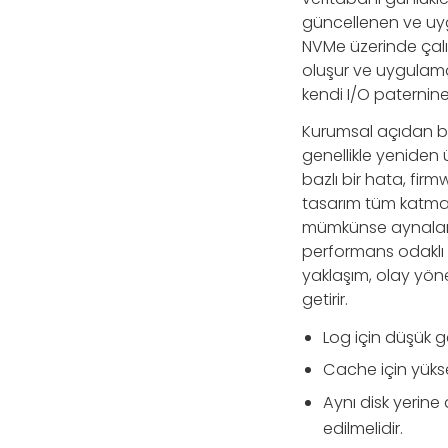
güncellenen ve uygu
NVMe üzerinde çalış
oluşur ve uygulama 
kendi I/O paternine
Kurumsal açıdan ba
genellikle yeniden 
bazlı bir hata, fir
tasarım tüm katmanl
mümkünse aynalanmı
performans odaklı v
yaklaşım, olay yöne
getirir.
Log için düşük g
Cache için yükse
Aynı disk yerine
edilmelidir.