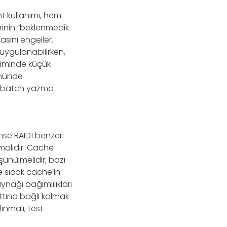
nt kullanımı, hem
rinin “beklenmedik
sını engeller.
uygulanabilirken,
eçiminde küçük
önünde
ve batch yazma
ünse RAID1 benzeri
alıdır. Cache
üşünülmelidir; bazı
e sıcak cache’in
ynağı bağımlılıkları
attına bağlı kalmak
ınmalı, test