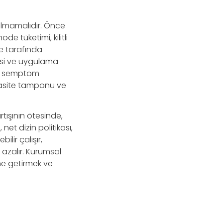
olmamalıdır. Önce
e tüketimi, kilitli
he tarafında
isi ve uygulama
zca semptom
apasite tamponu ve
tışının ötesinde,
 net dizin politikası,
ilir çalışır,
 azalır. Kurumsal
ine getirmek ve