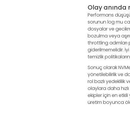
Olay anında 
Performans düşüşü 
sorunun log mu cache
dosyalar ve gecikme 
bozulma veya aşırı
throttling adımları
giderilmemelidir. 
temizlik politikalar
Sonuç olarak NVMe 
yönetilebilirlik ve d
rol bazlı yedeklilik
olaylara daha hızlı
ekipler için en etki
üretim boyunca ölçül