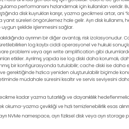
lama performansını hızlandırmak için kullanılan veridir. Bu 
tığında disk kuyrukları karışır, yazma gecikmesi artar, ani “
yanıt süreleri öngörülemez hale gelir. Ayrı disk kullanımı, h
 uygun şekilde işlenmesini sağlar.
kıldığında ayrımın bir diğer avantajı, risk izolasyonudur.
üretilebilirken log kaybı ciddi operasyonel ve hukuki sonuçla
mware problemi veya aşırı write amplification gibi durumlard
arı etkiler. Ayrılmış yapıda ise log diski daha korumalı, dah
ş bir konfigürasyonda tutulabilir; cache diski ise daha e
e gerektiğinde hızlıca yeniden oluşturulabilir biçimde konum
timinde müdahale süresini kısaltır ve servis seviyesini daha
ecikme kadar yazma tutarlılığı ve dayanıklılık hedeflenmelidi
k okuma-yazma çevikliği ve hızlı temizlenebilirlik esas alınm
 ayrı NVMe namespace, ayrı fiziksel disk veya ayrı storage p