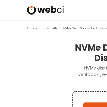
Anasayfa
Hizmetler
NVMe Diskli Sunucularda Log ve
NVMe D
Di
NVMe diskl
veritabanı, e