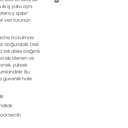
iki iş yükü aynı
latency spike”
er veri türünün
 Cache bozulması
r doğurabilir. Disk
a tek diske bağımlı
a sıkı izlenen ve
snek, yüksek
landırılır. Bu
 güvenilir hale
r.
alıdır.
ool tercih