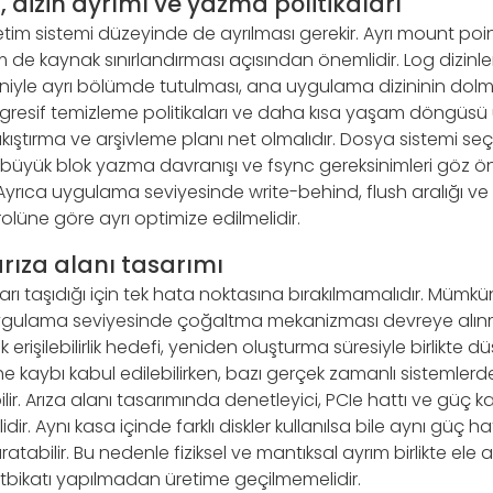
 dizin ayrımı ve yazma politikaları
etim sistemi düzeyinde de ayrılması gerekir. Ayrı mount poi
 de kaynak sınırlandırması açısından önemlidir. Log dizinle
niyle ayrı bölümde tutulması, ana uygulama dizininin dolma
resif temizleme politikaları ve daha kısa yaşam döngüsü 
sıkıştırma ve arşivleme planı net olmalıdır. Dosya sistemi s
büyük blok yazma davranışı ve fsync gereksinimleri göz 
 Ayrıca uygulama seviyesinde write-behind, flush aralığı 
rolüne göre ayrı optimize edilmelidir.
arıza alanı tasarımı
yıtları taşıdığı için tek hata noktasına bırakılmamalıdır. Mümk
ulama seviyesinde çoğaltma mekanizması devreye alınm
 erişilebilirlik hedefi, yeniden oluşturma süresiyle birlikte d
 kaybı kabul edilebilirken, bazı gerçek zamanlı sistemlerd
ir. Arıza alanı tasarımında denetleyici, PCIe hattı ve güç ka
dir. Aynı kasa içinde farklı diskler kullanılsa bile aynı güç h
atabilir. Bu nedenle fiziksel ve mantıksal ayrım birlikte ele al
tbikatı yapılmadan üretime geçilmemelidir.