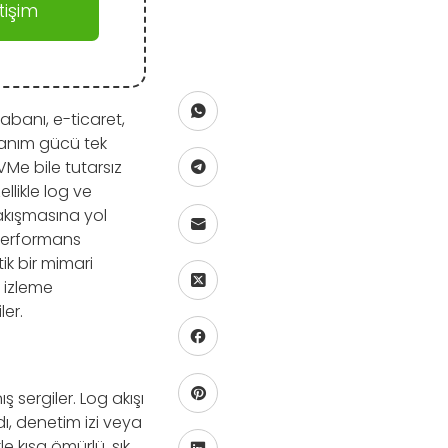
işim
abanı, e-ticaret,
nanım gücü tek
NVMe bile tutarsız
llikle log ve
çakışmasına yol
 performans
ik bir mimari
 izleme
er.
 sergiler. Log akışı
ydı, denetim izi veya
e kısa ömürlü, sık