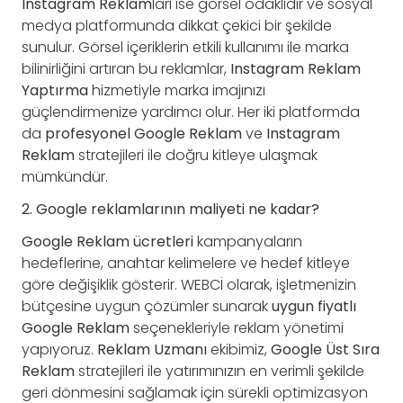
Instagram Reklam
ları ise görsel odaklıdır ve sosyal
medya platformunda dikkat çekici bir şekilde
sunulur. Görsel içeriklerin etkili kullanımı ile marka
bilinirliğini artıran bu reklamlar,
Instagram Reklam
Yaptırma
hizmetiyle marka imajınızı
güçlendirmenize yardımcı olur. Her iki platformda
da
profesyonel Google Reklam
ve
Instagram
Reklam
stratejileri ile doğru kitleye ulaşmak
mümkündür.
2. Google reklamlarının maliyeti ne kadar?
Google Reklam ücretleri
kampanyaların
hedeflerine, anahtar kelimelere ve hedef kitleye
göre değişiklik gösterir. WEBCİ olarak, işletmenizin
bütçesine uygun çözümler sunarak
uygun fiyatlı
Google Reklam
seçenekleriyle reklam yönetimi
yapıyoruz.
Reklam Uzmanı
ekibimiz,
Google Üst Sıra
Reklam
stratejileri ile yatırımınızın en verimli şekilde
geri dönmesini sağlamak için sürekli optimizasyon