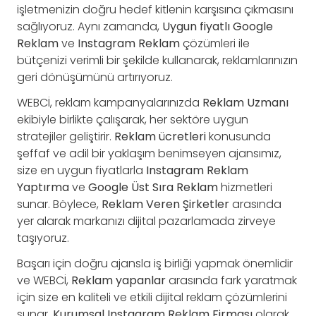
işletmenizin doğru hedef kitlenin karşısına çıkmasını
sağlıyoruz. Aynı zamanda,
Uygun fiyatlı Google
Reklam
ve
Instagram Reklam
çözümleri ile
bütçenizi verimli bir şekilde kullanarak, reklamlarınızın
geri dönüşümünü artırıyoruz.
WEBCİ, reklam kampanyalarınızda
Reklam Uzmanı
ekibiyle birlikte çalışarak, her sektöre uygun
stratejiler geliştirir.
Reklam ücretleri
konusunda
şeffaf ve adil bir yaklaşım benimseyen ajansımız,
size en uygun fiyatlarla
Instagram Reklam
Yaptırma
ve
Google Üst Sıra Reklam
hizmetleri
sunar. Böylece,
Reklam Veren Şirketler
arasında
yer alarak markanızı dijital pazarlamada zirveye
taşıyoruz.
Başarı için doğru ajansla iş birliği yapmak önemlidir
ve WEBCİ,
Reklam yapanlar
arasında fark yaratmak
için size en kaliteli ve etkili dijital reklam çözümlerini
sunar.
Kurumsal Instagram Reklam Firması
olarak,