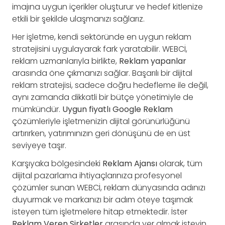
imajına uygun içerikler oluşturur ve hedef kitlenize
etkili bir şekilde ulaşmanızı sağlarız.
Her işletme, kendi sektöründe en uygun reklam
stratejisini uygulayarak fark yaratabilir. WEBCİ,
reklam uzmanlarıyla birlikte,
Reklam yapanlar
arasında öne çıkmanızı sağlar. Başarılı bir dijital
reklam stratejisi, sadece doğru hedefleme ile değil,
aynı zamanda dikkatli bir bütçe yönetimiyle de
mümkündür.
Uygun fiyatlı Google Reklam
çözümleriyle işletmenizin dijital görünürlüğünü
artırırken, yatırımınızın geri dönüşünü de en üst
seviyeye taşır.
Karşıyaka bölgesindeki
Reklam Ajansı
olarak, tüm
dijital pazarlama ihtiyaçlarınıza profesyonel
çözümler sunan WEBCİ, reklam dünyasında adınızı
duyurmak ve markanızı bir adım öteye taşımak
isteyen tüm işletmelere hitap etmektedir. İster
Reklam Veren Şirketler
arasında yer almak isteyin,