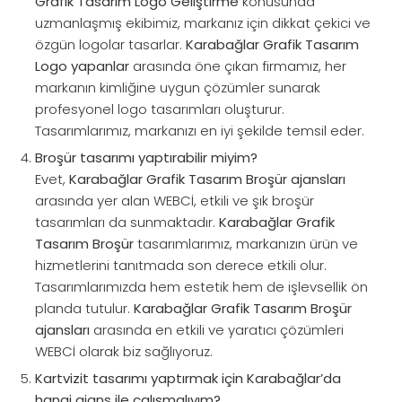
Grafik Tasarım Logo Geliştirme
konusunda
uzmanlaşmış ekibimiz, markanız için dikkat çekici ve
özgün logolar tasarlar.
Karabağlar Grafik Tasarım
Logo yapanlar
arasında öne çıkan firmamız, her
markanın kimliğine uygun çözümler sunarak
profesyonel logo tasarımları oluşturur.
Tasarımlarımız, markanızı en iyi şekilde temsil eder.
Broşür tasarımı yaptırabilir miyim?
Evet,
Karabağlar Grafik Tasarım Broşür ajansları
arasında yer alan WEBCİ, etkili ve şık broşür
tasarımları da sunmaktadır.
Karabağlar Grafik
Tasarım Broşür
tasarımlarımız, markanızın ürün ve
hizmetlerini tanıtmada son derece etkili olur.
Tasarımlarımızda hem estetik hem de işlevsellik ön
planda tutulur.
Karabağlar Grafik Tasarım Broşür
ajansları
arasında en etkili ve yaratıcı çözümleri
WEBCİ olarak biz sağlıyoruz.
Kartvizit tasarımı yaptırmak için Karabağlar’da
hangi ajans ile çalışmalıyım?