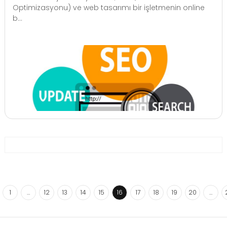
Optimizasyonu) ve web tasarımı bir işletmenin online
b...
1
…
12
13
14
15
16
17
18
19
20
…