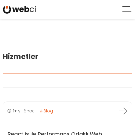
Hizmetler
1+ yıl önce
Blog
React.js ile Performans Odaklı Web