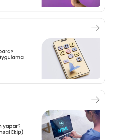
 para?
e Uygulama
m yapar?
msal Ekip)