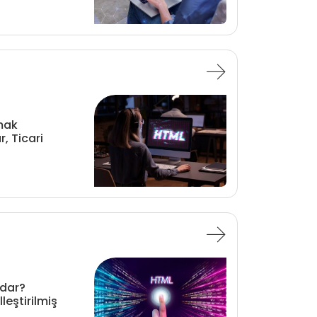
mak
, Ticari
adar?
eştirilmiş