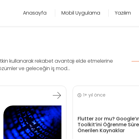
Anasayfa
Mobil Uygulama
Yazılım
etkin kullanarak rekabet avantajı elde etmelerine
 çözümler ve geleceğin iş mod...
1+ yıl önce
Flutter zor mu? Google’ın
Toolkit’ini Öğrenme Süre
Önerilen Kaynaklar