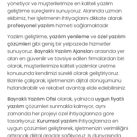
yönetiyor ve müşterilerimize en kaliteli yazılım
geliştirme süreçlerini sunuyoruz. Alanında uzman
ekibimiz, her işletmenin ihtiyaçlarını dikkate alarak
profesyonel yazılım
hizmeti sağlamaktadır.
Yazılım geliştirme,
yazılım yenileme
ve
özel yazılım
çözümleri
gibi geniş bir yelpazede hizmetler
sunuyoruz.
Bayraklı Yazılım Ajansları
arasında yer
alan en güvenilir ve tavsiye edilen firmalardan biri
olarak, müşterilerimize kaliteli yazılımlar üretme
konusunda kendimizi sürekli olarak geliştiriyoruz.
Bizimle çalışarak, işletmenizin dijital dönüşümünü
hızlandırabilir ve rekabet avantajı elde edebilirsiniz.
Bayraklı Yazılım Ofisi
olarak, yalnızca
uygun fiyatlı
yazılım
çözümleri sunmakla kalmıyor, aynı
zamanda her projeyi özel ihtiyaçlarınıza göre
tasarlıyoruz.
Kurumsal yazılım
ihtiyaçlarınıza en
uygun çözümleri geliştirerek, işletmenizin verimliliğini
artıracak dijital araçlar sağlıyoruz. İş dünyasında